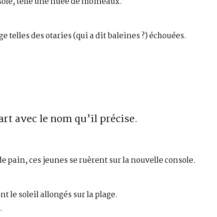
sole, telle une nuée de moineaux.
e telles des otaries (qui a dit baleines ?) échouées.
rt avec le nom qu’il précise.
 pain, ces jeunes se ruèrent sur la nouvelle console.
 le soleil allongés sur la plage.
.