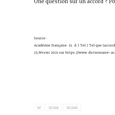
Une question sur un accord ? 
Source :
Académie française. (s. d.) Tel / Tel que (accor
23 février 2021 sur https://www.dictionnaire-a
tel
tel que
tel quel