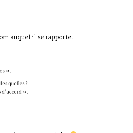
om auquel il se rapporte.
res ».
les quelles ?
s d’accord ».