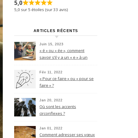
5,0
5,0 sur 5 étoiles (sur 33 avis)
ARTICLES RÉCENTS
Juin 15, 2023
« é » ou « ée », comment
savoir s’il y a un « e » à un
nom féminin terminant par le
son -é ?
Fév 11, 2022
« Pour ce faire » ou « pour se
faire » ?
Jan 20, 2022
Où sont les accents
circonflexes ?
Jan 01, 2022
Comment adresser ses vœux