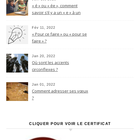
« é » ou « ée », comment
savoir s’il y a un « e » à un
nom féminin terminant par le
son -é ?
Fév 11, 2022
« Pour ce faire » ou « pour se
faire » ?
Jan 20, 2022
Où sont les accents
circonflexes ?
Jan 01, 2022
Comment adresser ses vœux
?
CLIQUER POUR VOIR LE CERTIFICAT