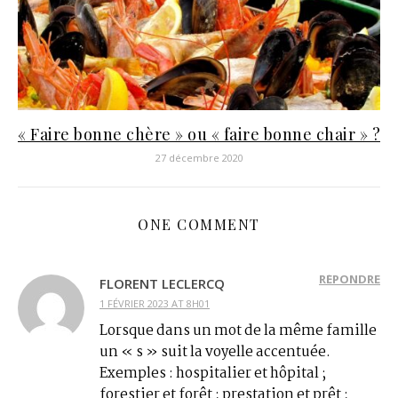
« Faire bonne chère » ou « faire bonne chair » ?
27 décembre 2020
ONE COMMENT
RÉPONDRE
FLORENT LECLERCQ
1 FÉVRIER 2023 AT 8H01
Lorsque dans un mot de la même famille
un « s » suit la voyelle accentuée.
Exemples : hospitalier et hôpital ;
forestier et forêt ; prestation et prêt ;