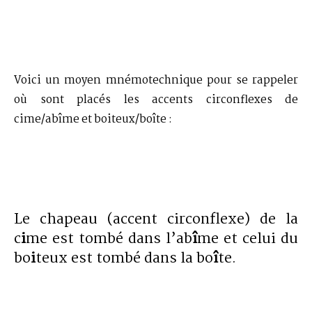
Voici un moyen mnémotechnique pour se rappeler
où sont placés les accents circonflexes de
cime/abîme et boiteux/boîte :
Le chapeau (accent circonflexe) de la
c
i
me est tombé dans l’ab
î
me et celui du
bo
i
teux est tombé dans la bo
î
te.