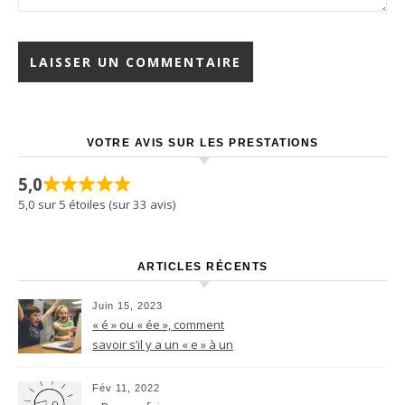
VOTRE AVIS SUR LES PRESTATIONS
5,0
5,0 sur 5 étoiles (sur 33 avis)
ARTICLES RÉCENTS
Juin 15, 2023
« é » ou « ée », comment
savoir s’il y a un « e » à un
nom féminin terminant par le
son -é ?
Fév 11, 2022