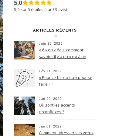
5,0
5,0 sur 5 étoiles (sur 33 avis)
ARTICLES RÉCENTS
Juin 15, 2023
« é » ou « ée », comment
savoir s’il y a un « e » à un
nom féminin terminant par le
son -é ?
Fév 11, 2022
« Pour ce faire » ou « pour se
faire » ?
Jan 20, 2022
Où sont les accents
circonflexes ?
Jan 01, 2022
Comment adresser ses vœux