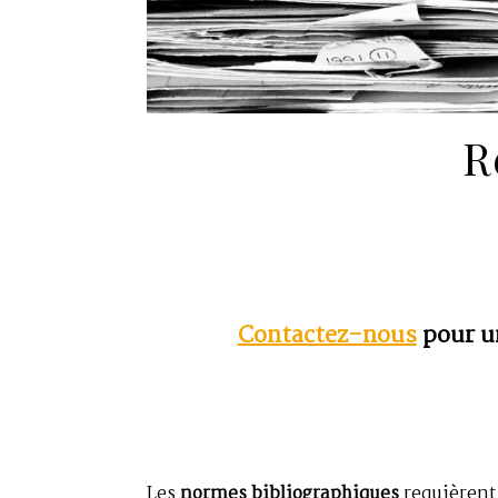
R
Contactez-nous
pour u
Les
normes bibliographiques
requièrent