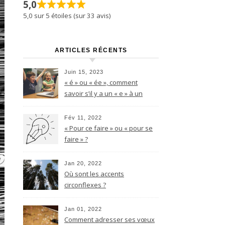
5,0
5,0 sur 5 étoiles (sur 33 avis)
ARTICLES RÉCENTS
Juin 15, 2023
« é » ou « ée », comment
savoir s’il y a un « e » à un
nom féminin terminant par le
son -é ?
Fév 11, 2022
« Pour ce faire » ou « pour se
faire » ?
Jan 20, 2022
Où sont les accents
circonflexes ?
Jan 01, 2022
Comment adresser ses vœux