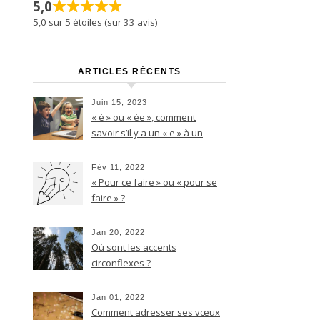
5,0
5,0 sur 5 étoiles (sur 33 avis)
ARTICLES RÉCENTS
Juin 15, 2023
« é » ou « ée », comment
savoir s’il y a un « e » à un
nom féminin terminant par le
son -é ?
Fév 11, 2022
« Pour ce faire » ou « pour se
faire » ?
Jan 20, 2022
Où sont les accents
circonflexes ?
Jan 01, 2022
Comment adresser ses vœux