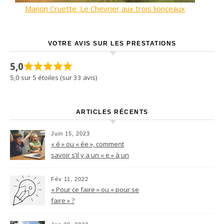
Manon Cruette_Le Chevrier aux trois lionceaux
VOTRE AVIS SUR LES PRESTATIONS
5,0
5,0 sur 5 étoiles (sur 33 avis)
ARTICLES RÉCENTS
Juin 15, 2023
« é » ou « ée », comment
savoir s’il y a un « e » à un
nom féminin terminant par le
son -é ?
Fév 11, 2022
« Pour ce faire » ou « pour se
faire » ?