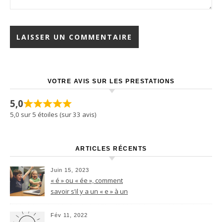
VOTRE AVIS SUR LES PRESTATIONS
5,0
5,0 sur 5 étoiles (sur 33 avis)
ARTICLES RÉCENTS
Juin 15, 2023
« é » ou « ée », comment
savoir s’il y a un « e » à un
nom féminin terminant par le
son -é ?
Fév 11, 2022